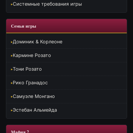
Системные требования игры
Семьи игры
Доминик & Корлеоне
Кармине Розато
Тони Розато
Рико Гранадос
Самуэле Монгано
Эстебан Альмейда
Мафия 2