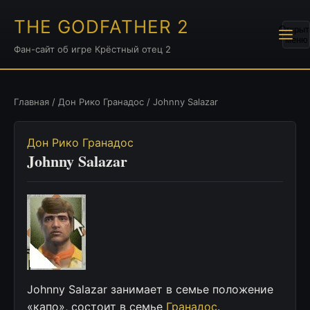
THE GODFATHER 2
Открыт
меню
Фан-сайт об игре Крёстный отец 2
Главная
/
Дон Рико Гранадос
/ Johnny Salazar
Дон Рико Гранадос
Johnny Salazar
Johnny Salazar занимает в семье положение
«капо», состоит в семье
Гранадос
.