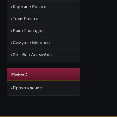
Кармине Розато
Тони Розато
Рико Гранадос
Самуэле Монгано
Эстебан Альмейда
Мафия 2
Прохождение